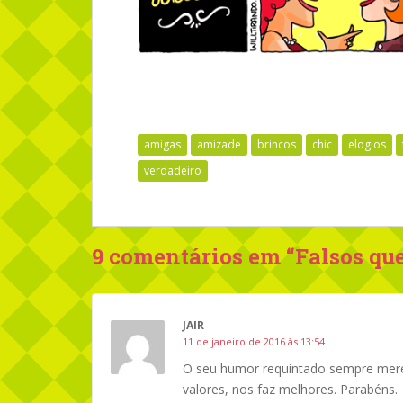
amigas
amizade
brincos
chic
elogios
verdadeiro
9 comentários em “
Falsos qu
JAIR
11 de janeiro de 2016 às 13:54
O seu humor requintado sempre merec
valores, nos faz melhores. Parabéns.