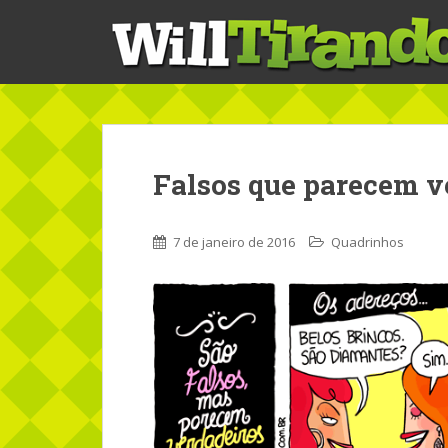
S
k
i
p
t
o
m
a
Falsos que parecem v
i
n
c
7 de janeiro de 2016
Quadrinhos
o
n
t
e
n
t