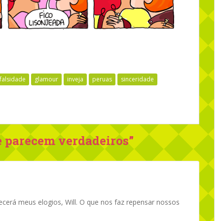
falsidade
glamour
inveja
peruas
sinceridade
e parecem verdadeiros
”
erá meus elogios, Will. O que nos faz repensar nossos