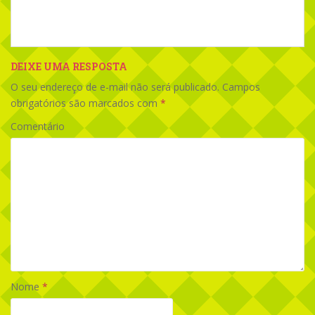
DEIXE UMA RESPOSTA
O seu endereço de e-mail não será publicado.
Campos
obrigatórios são marcados com
*
Comentário
Nome
*