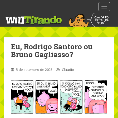
S
TOGGLE
k
i
p
t
o
m
Eu, Rodrigo Santoro ou
a
i
Bruno Gagliasso?
n
c
o
5 de setembro de 2025
Cláudio
n
t
e
n
t