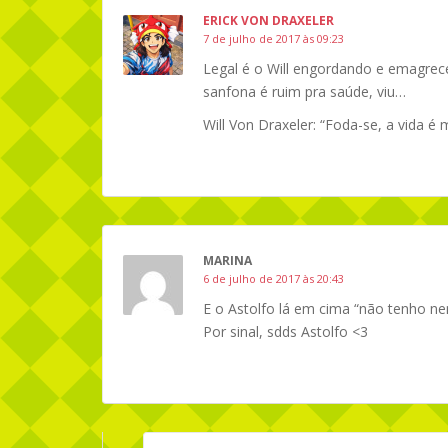
ERICK VON DRAXELER
7 de julho de 2017 às 09:23
Legal é o Will engordando e emagrec
sanfona é ruim pra saúde, viu…
Will Von Draxeler: “Foda-se, a vida é
MARINA
6 de julho de 2017 às 20:43
E o Astolfo lá em cima “não tenho ne
Por sinal, sdds Astolfo <3