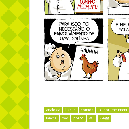
analogia
bacon
comida
comprometiment
lanche
ovo
porco
Will
X-egg