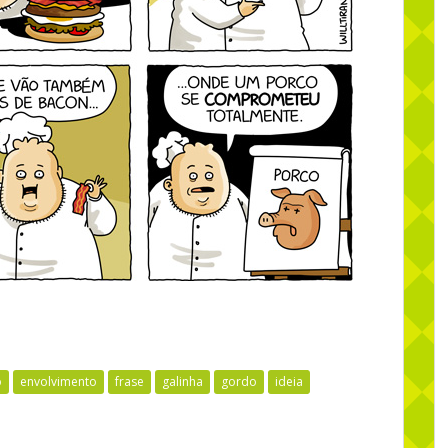
o
envolvimento
frase
galinha
gordo
ideia