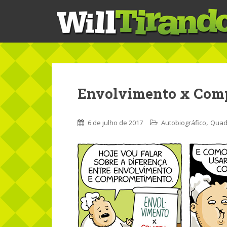
S
k
i
p
t
o
m
a
Envolvimento x Com
i
n
c
,
6 de julho de 2017
Autobiográfico
Quad
o
n
t
e
n
t