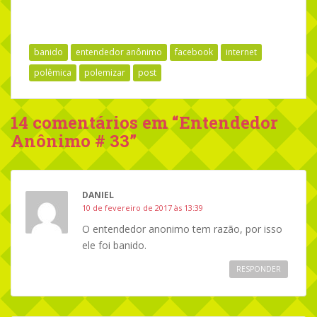
banido
entendedor anônimo
facebook
internet
polêmica
polemizar
post
14 comentários em “
Entendedor
Anônimo # 33
”
DANIEL
10 de fevereiro de 2017 às 13:39
O entendedor anonimo tem razão, por isso
ele foi banido.
RESPONDER