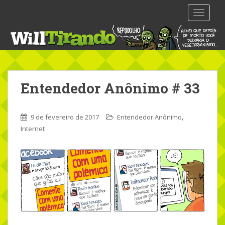
S
TOGGLE
k
i
p
t
o
m
Entendedor Anônimo # 33
a
i
n
,
9 de fevereiro de 2017
Entendedor Anônimo
c
Internet
o
n
t
e
n
t