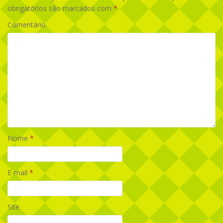
obrigatórios são marcados com
*
Comentário
Nome
*
E-mail
*
Site