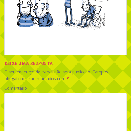
DEIXE UMA RESPOSTA
O seu endereço de e-mail não será publicado.
Campos
obrigatórios são marcados com
*
Comentário