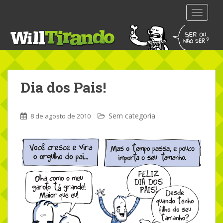
S
TOGGLE
k
i
p
t
o
m
Dia dos Pais!
a
i
n
Sem categoria
8 de agosto de 2010
c
o
n
t
e
n
t