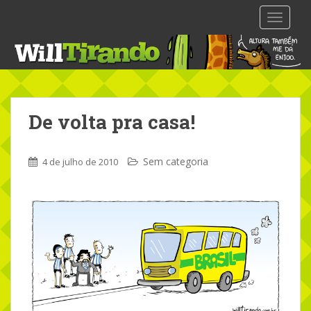
S
TOGGLE
k
i
p
t
o
m
De volta pra casa!
a
i
n
Sem categoria
4 de julho de 2010
c
o
n
t
e
n
t