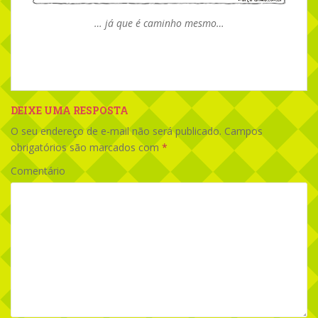
… já que é caminho mesmo…
DEIXE UMA RESPOSTA
O seu endereço de e-mail não será publicado.
Campos
obrigatórios são marcados com
*
Comentário