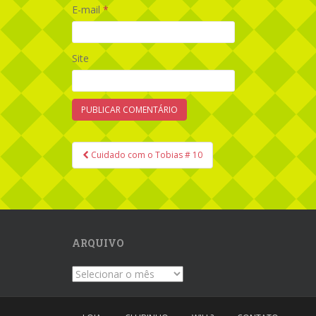
E-mail
*
Site
Cuidado com o Tobias # 10
Navegação de Post
ARQUIVO
Arquivo