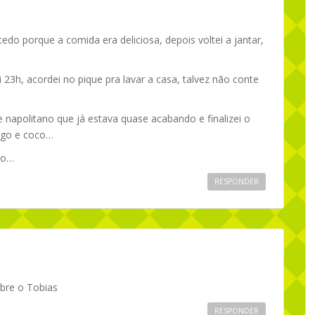
cedo porque a comida era deliciosa, depois voltei a jantar,
ei 23h, acordei no pique pra lavar a casa, talvez não conte
de napolitano que já estava quase acabando e finalizei o
ngo e coco…
mo…
RESPONDER
obre o Tobias
RESPONDER