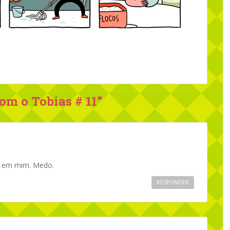
om o Tobias # 11
”
as em mim. Medo.
RESPONDER