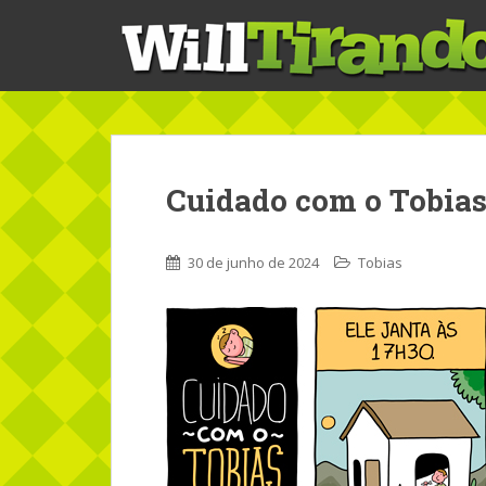
S
k
i
p
t
o
m
a
Cuidado com o Tobias
i
n
c
30 de junho de 2024
Tobias
o
n
t
e
n
t