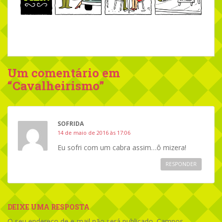
Um comentário em
“
Cavalheirismo
”
SOFRIDA
14 de maio de 2016 às 17:06
Eu sofri com um cabra assim…ô mizera!
RESPONDER
DEIXE UMA RESPOSTA
O seu endereço de e-mail não será publicado.
Campos