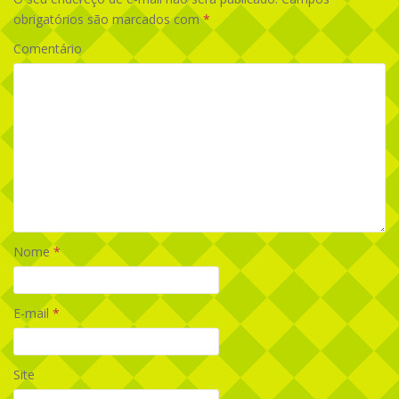
obrigatórios são marcados com
*
Comentário
Nome
*
E-mail
*
Site