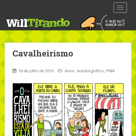
S
TOGGLE
k
i
p
t
o
m
Cavalheirismo
a
i
n
,
,
16 de julho de 2015
Amor
Autobiográfico
PNM
c
o
n
t
e
n
t