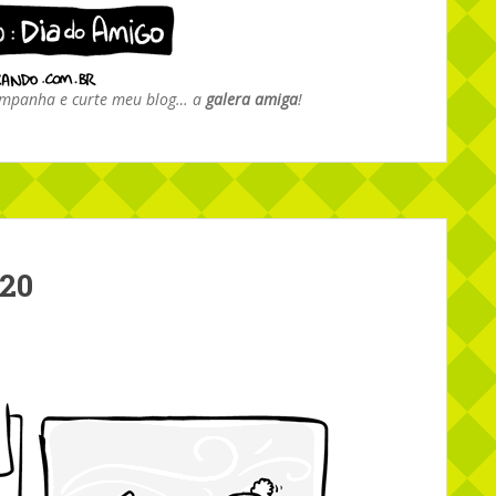
ompanha e curte meu blog… a
galera amiga
!
 20
o