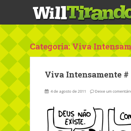
S
k
i
p
t
o
m
Categoria: Viva Intensa
a
i
n
c
Viva Intensamente #
o
n
t
4 de agosto de 2011
Deixe um comentári
e
n
t