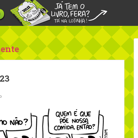
mente
 23
o