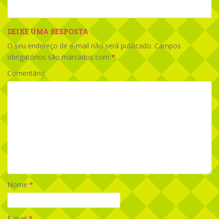
DEIXE UMA RESPOSTA
O seu endereço de e-mail não será publicado.
Campos
obrigatórios são marcados com
*
Comentário
Nome
*
E-mail
*