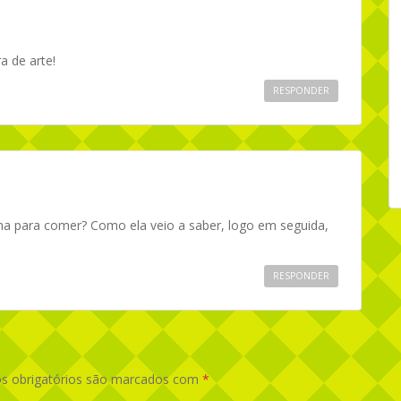
a de arte!
RESPONDER
nha para comer? Como ela veio a saber, logo em seguida,
RESPONDER
 obrigatórios são marcados com
*