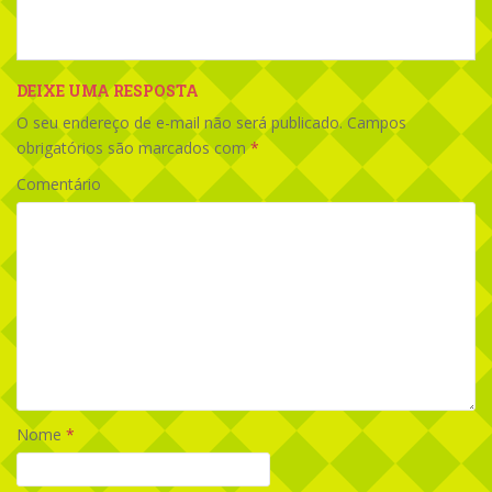
DEIXE UMA RESPOSTA
O seu endereço de e-mail não será publicado.
Campos
obrigatórios são marcados com
*
Comentário
Nome
*