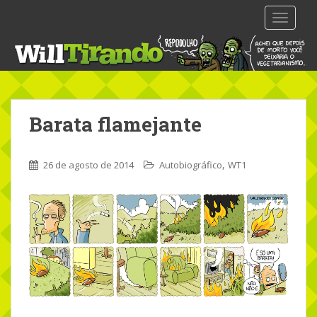
S
TOGGLE
k
i
p
t
o
m
Barata flamejante
a
i
n
,
26 de agosto de 2014
Autobiográfico
WT1
c
o
n
t
e
n
t