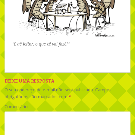
“E aê
leitor
, o que cê vai fazê?”
DEIXE UMA RESPOSTA
O seu endereço de e-mail não será publicado.
Campos
obrigatórios são marcados com
*
Comentário