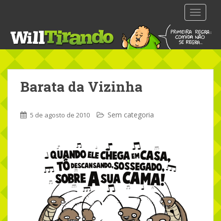
S
TOGGLE
k
i
p
t
o
m
Barata da Vizinha
a
i
n
Sem categoria
5 de agosto de 2010
c
o
n
t
e
n
t