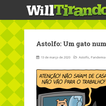
S
k
i
p
t
o
m
a
Astolfo: Um gato num
i
n
c
,
13 de março de 2020
Astolfo
Pandemia
o
n
t
e
n
t