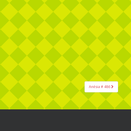
Anésia # 486