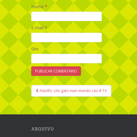
Nome
*
E-mail
*
Site
Astolfo: Um gato num mundo cão # 15
Navegação de Post
ARQUIVO