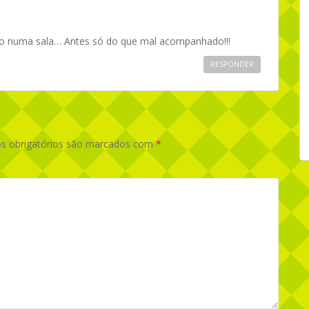
inho numa sala… Antes só do que mal acompanhado!!!
RESPONDER
 obrigatórios são marcados com
*