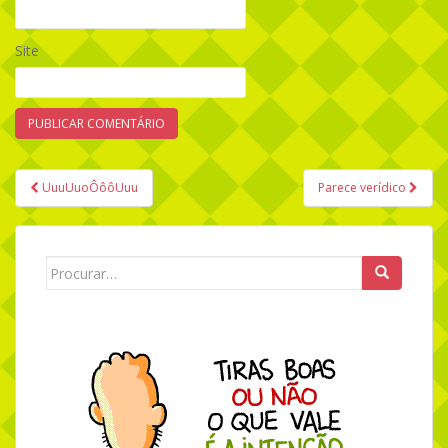
Site
UuuUuoÔôôUuu
Parece verídico
Navegação de Post
Search for: