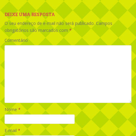
DEIXE UMA RESPOSTA
O seu endereço de e-mail não será publicado.
Campos
obrigatórios são marcados com
*
Comentário
Nome
*
E-mail
*