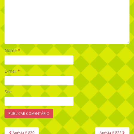
Nome
*
E-mail
*
Site
Anésia # 820
Anésia # 822