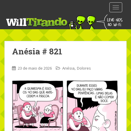
S
TOGGLE
k
i
p
t
o
m
Anésia # 821
a
i
n
,
23 de maio de 2026
Anésia
Dolores
c
o
n
t
e
n
t