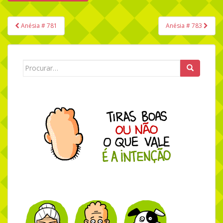
Anésia # 781
Anésia # 783
Navegação de Post
Search for: