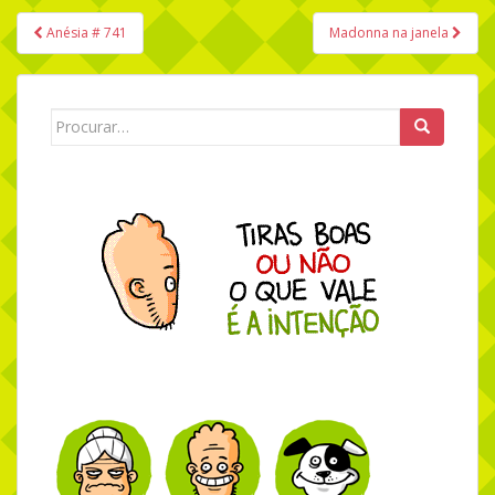
Anésia # 741
Madonna na janela
Navegação de Post
Search for: