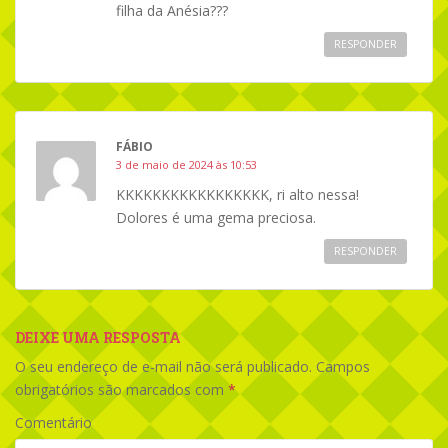
filha da Anésia???
RESPONDER
FÁBIO
3 de maio de 2024 às 10:53
KKKKKKKKKKKKKKKKK, ri alto nessa!
Dolores é uma gema preciosa.
RESPONDER
DEIXE UMA RESPOSTA
O seu endereço de e-mail não será publicado.
Campos
obrigatórios são marcados com
*
Comentário