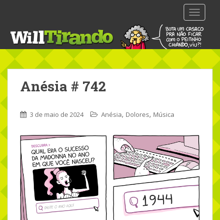
S
TOGGLE
k
i
p
t
o
m
Anésia # 742
a
i
n
,
,
3 de maio de 2024
Anésia
Dolores
Música
c
o
n
t
e
n
t