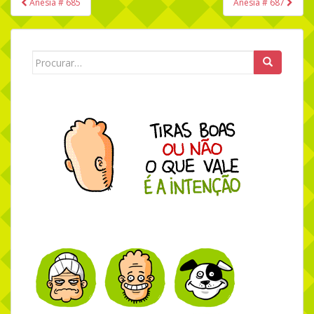
Anésia # 685
Anésia # 687
Navegação de Post
Search for: