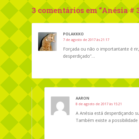
3 comentários em “
Anésia # 
POLAKKKO
7 de agosto de 2017 às 21:17
Forçada ou não o importantante é rir,
desperdiçado”…
AARON
8 de agosto de 2017 às 15:21
A Anésia está desperdiçando su
Também existe a possibilidade d