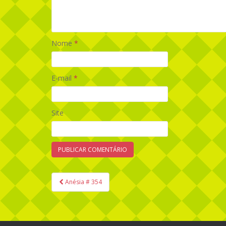
Nome
*
E-mail
*
Site
Anésia # 354
Navegação de Post