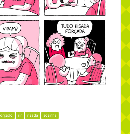
forçado
rir
risada
sozinha