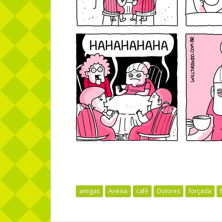
amigas
Anésia
café
Dolores
forçada