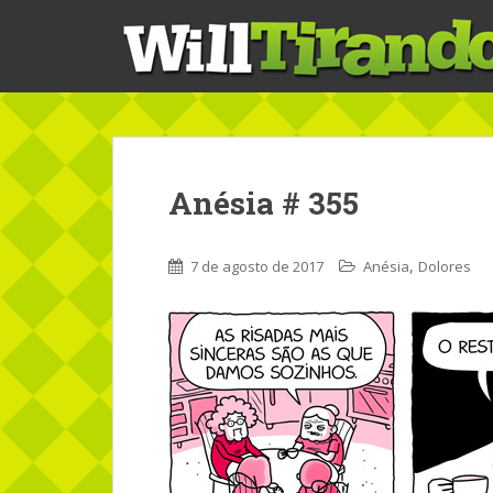
S
k
i
p
t
o
m
a
Anésia # 355
i
n
c
,
7 de agosto de 2017
Anésia
Dolores
o
n
t
e
n
t