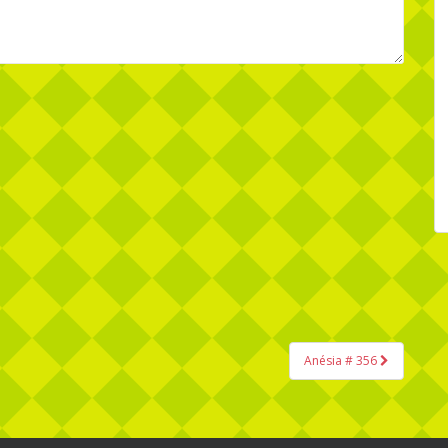
Anésia # 356