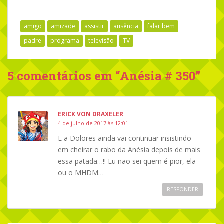
amigo
amizade
assistir
ausência
falar bem
padre
programa
televisão
TV
5 comentários em “
Anésia # 350
”
ERICK VON DRAXELER
4 de julho de 2017 às 12:01
E a Dolores ainda vai continuar insistindo
em cheirar o rabo da Anésia depois de mais
essa patada…!! Eu não sei quem é pior, ela
ou o MHDM…
RESPONDER