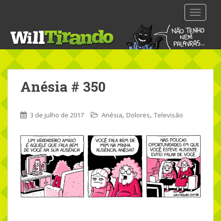
S
TOGGLE
k
i
p
t
o
m
Anésia # 350
a
i
n
,
,
3 de julho de 2017
Anésia
Dolores
Televisão
c
o
n
t
e
n
t