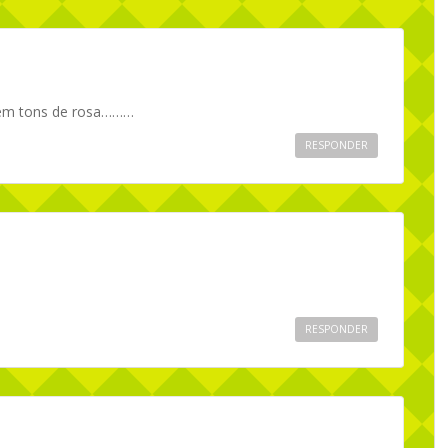
 em tons de rosa………
RESPONDER
RESPONDER