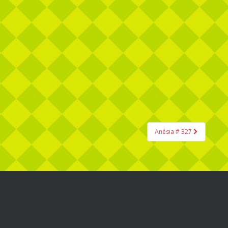
Anésia # 327