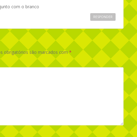
s junto com o branco
RESPONDER
 obrigatórios são marcados com
*