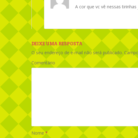
A cor que vc vê nessas tirinha
DEIXE UMA RESPOSTA
O seu endereço de e-mail não será publicado.
Campos
Comentário
Nome
*