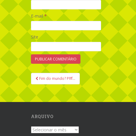
E-mail
*
Site
Fim do mundo? Pfff…
Navegação de Post
ARQUIVO
Arquivo