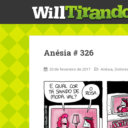
S
k
i
p
t
o
m
a
Anésia # 326
i
n
c
,
20 de fevereiro de 2017
Anésia
Dolore
o
n
t
e
n
t