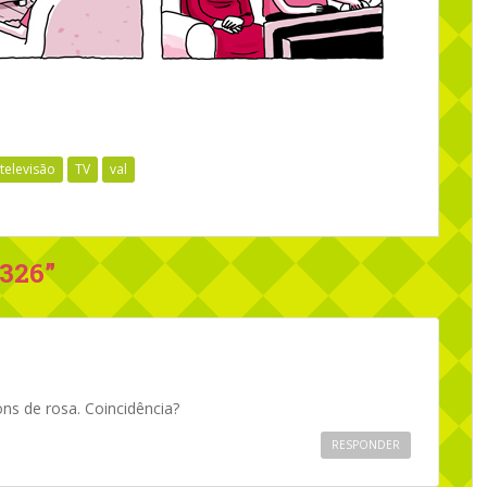
televisão
TV
val
 326
”
ns de rosa. Coincidência?
RESPONDER