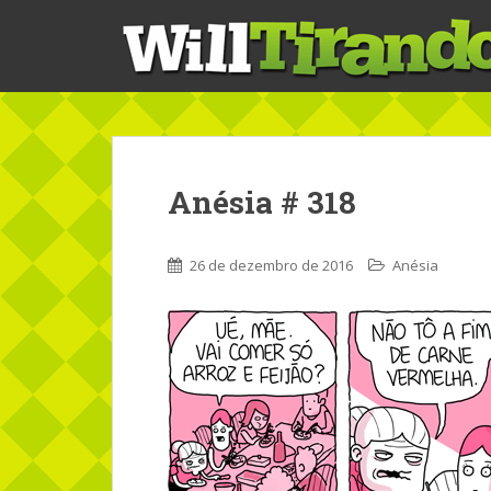
S
k
i
p
t
o
m
a
Anésia # 318
i
n
c
26 de dezembro de 2016
Anésia
o
n
t
e
n
t