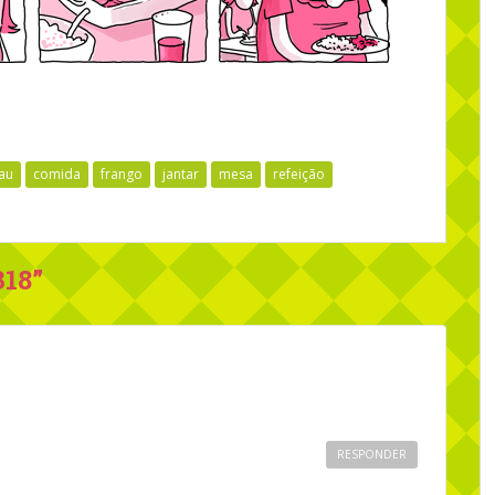
au
comida
frango
jantar
mesa
refeição
318
”
RESPONDER