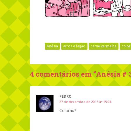
Anésia
arroz e feijão
carne vermelha
color
4 comentários em “
Anésia # 
PEDRO
27 de dezembro de 2016 às 15:04
Colorau?