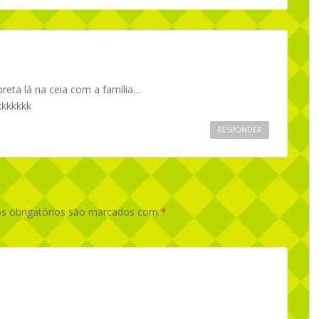
reta lá na ceia com a família…
kkkkkkk
RESPONDER
 obrigatórios são marcados com
*