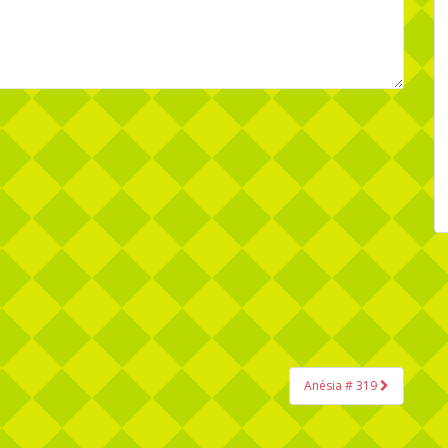
Anésia # 319