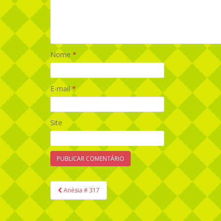
Nome
*
E-mail
*
Site
Anésia # 317
Navegação de Post