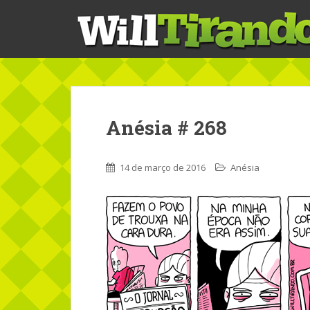
S
k
i
p
t
o
m
a
Anésia # 268
i
n
c
14 de março de 2016
Anésia
o
n
t
e
n
t