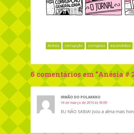
Anésia
corrupção
corruptos
escondidos
6 comentários em “
Anésia # 
IRMÃO DO POLAKKKO
14 de março de 2016 às 18:09
EU NÃO SABIA! (sou a alma mais hone