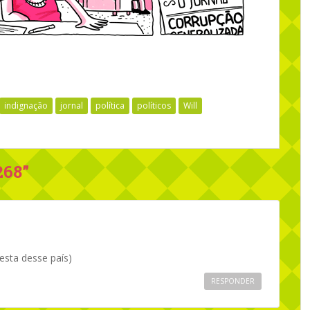
indignação
jornal
política
políticos
Will
268
”
sta desse país)
RESPONDER