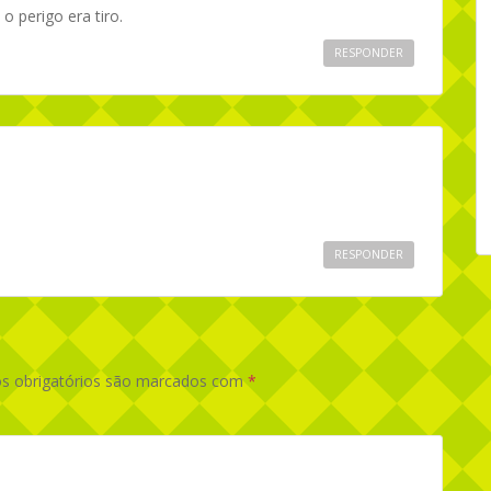
 perigo era tiro.
RESPONDER
RESPONDER
 obrigatórios são marcados com
*