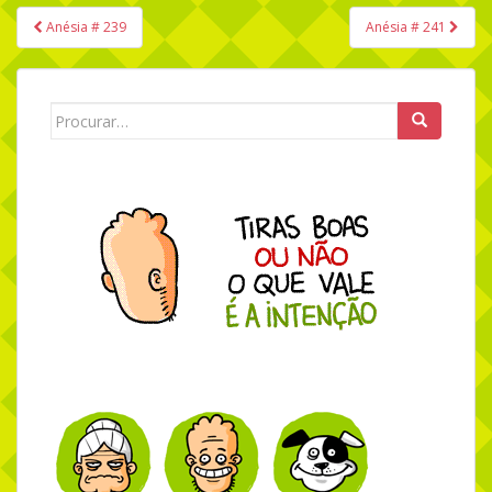
Anésia # 239
Anésia # 241
Navegação de Post
Search for: