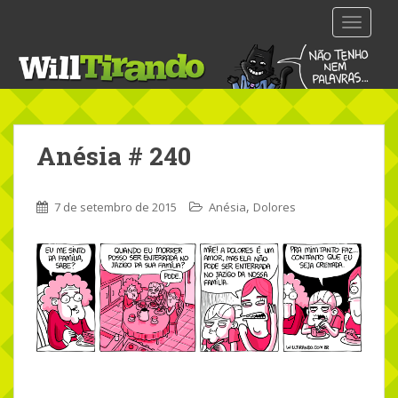
S
TOGGLE
k
i
p
t
o
m
Anésia # 240
a
i
n
,
7 de setembro de 2015
Anésia
Dolores
c
o
n
t
e
n
t