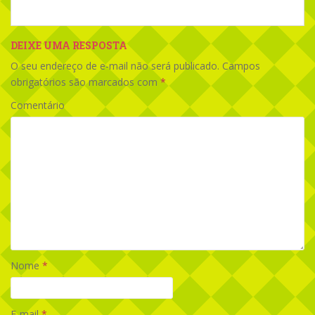
DEIXE UMA RESPOSTA
O seu endereço de e-mail não será publicado.
Campos
obrigatórios são marcados com
*
Comentário
Nome
*
E-mail
*