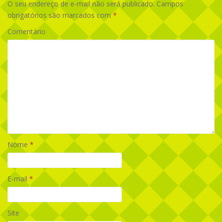
O seu endereço de e-mail não será publicado.
Campos
obrigatórios são marcados com
*
Comentário
Nome
*
E-mail
*
Site