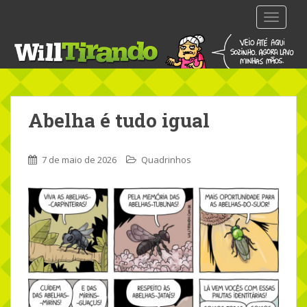
S
TOGGLE
k
i
p
t
o
m
Abelha é tudo igual
a
i
n
7 de maio de 2026
Quadrinhos
c
o
n
t
e
n
t