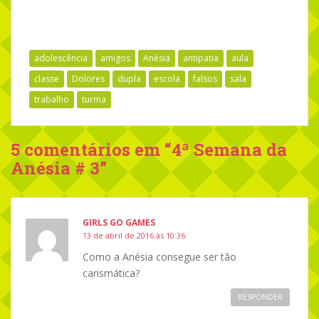
adolescência
amigos
Anésia
antipatia
aula
classe
Dolores
dupla
escola
falsos
sala
trabalho
turma
5 comentários em “
4ª Semana da
Anésia # 3
”
GIRLS GO GAMES
13 de abril de 2016 às 10:36
Como a Anésia consegue ser tão
carismática?
RESPONDER