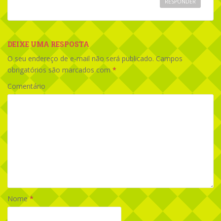
RESPONDER
DEIXE UMA RESPOSTA
O seu endereço de e-mail não será publicado.
Campos
obrigatórios são marcados com
*
Comentário
Nome
*