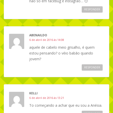
não só em facebug e instagrão… 🙂
RESPONDER
ABENAILDO
6 de abril de 2016 às 14:08
aquele de cabelo meio grisalho, é quem
estou pensando? o véio babão quando
jovem?
RESPONDER
KELLI
6 de abril de 2016 às 13:21
To começando a achar que eu sou a Anésia.