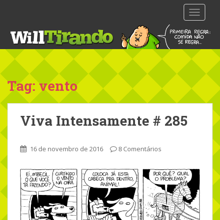
S
TOGGLE
k
i
p
t
o
m
Tag: vento
a
i
n
Viva Intensamente # 285
c
o
n
16 de novembro de 2016
8 Comentários
t
e
n
t