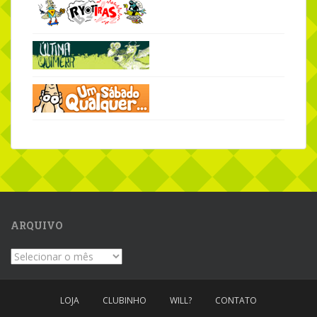
ARQUIVO
Arquivo
LOJA
CLUBINHO
WILL?
CONTATO