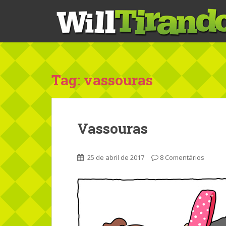
S
k
i
p
t
o
m
Tag: vassouras
a
i
n
c
Vassouras
o
n
t
25 de abril de 2017
8 Comentários
e
n
t