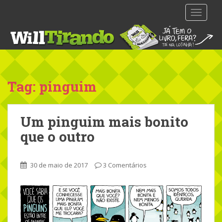
S
TOGGLE
k
i
p
t
o
m
Tag: pinguim
a
i
n
Um pinguim mais bonito
c
o
que o outro
n
t
e
30 de maio de 2017
3 Comentários
n
t