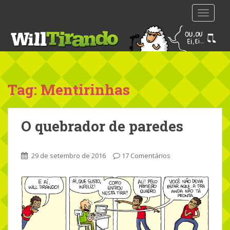
S
TOGGLE
k
i
p
t
o
m
Tag: Mentirinhas
a
i
n
O quebrador de paredes
c
o
n
29 de setembro de 2016
17 Comentários
t
e
n
t