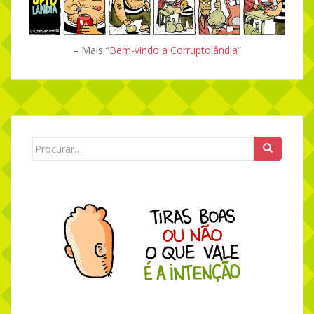
– Mais “
Bem-vindo a Corruptolândia
“
Search for: