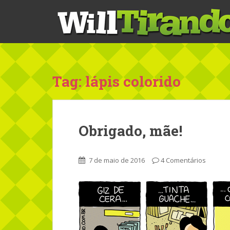
S
k
i
p
t
o
m
Tag: lápis colorido
a
i
n
c
Obrigado, mãe!
o
n
t
7 de maio de 2016
4 Comentários
e
n
t