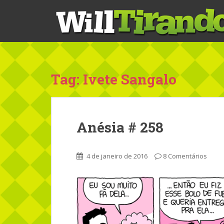
S
k
i
p
t
o
m
Tag: Ivete Sangalo
a
i
n
c
Anésia # 258
o
n
t
4 de janeiro de 2016
8 Comentários
e
n
t