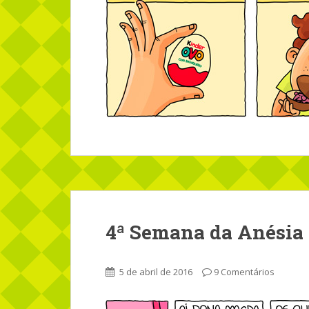
4ª Semana da Anésia 
5 de abril de 2016
9 Comentários