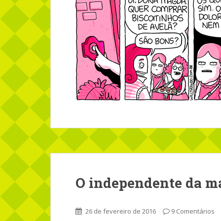
O independente da 
26 de fevereiro de 2016
9 Comentários