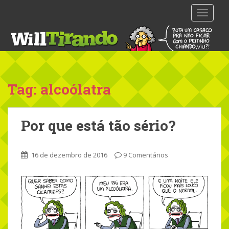
S
TOGGLE
k
i
p
t
o
m
Tag: alcoólatra
a
i
n
Por que está tão sério?
c
o
n
16 de dezembro de 2016
9 Comentários
t
e
n
t