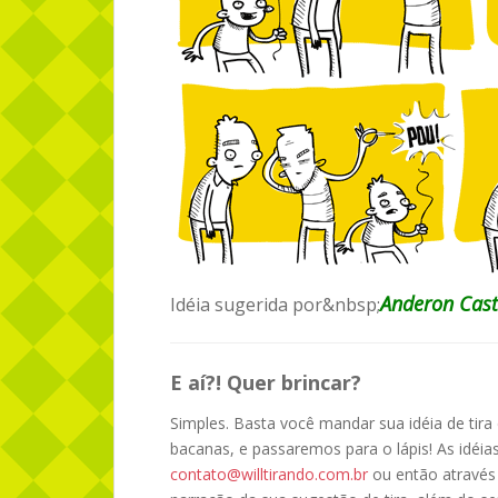
Anderon Cas
Idéia sugerida por&nbsp;
E aí?! Quer brincar?
Simples. Basta você mandar sua idéia de tir
bacanas, e passaremos para o lápis! As idé
contato@willtirando.com.br
ou então atravé