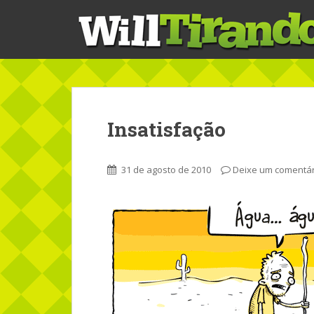
S
k
i
p
t
o
m
a
Insatisfação
i
n
c
31 de agosto de 2010
Deixe um comentár
o
n
t
e
n
t