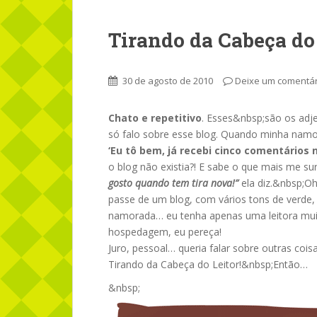
Tirando da Cabeça do 
30 de agosto de 2010
Deixe um comentár
Chato e repetitivo
. Esses&nbsp;são os adj
só falo sobre esse blog. Quando minha namo
‘Eu tô bem, já recebi cinco comentários n
o blog não existia?! E sabe o que mais me 
gosto quando tem tira nova!”
ela diz.&nbsp;O
passe de um blog, com vários tons de verde,
namorada… eu tenha apenas uma leitora muito
hospedagem, eu pereça!
Juro, pessoal… queria falar sobre outras cois
Tirando da Cabeça do Leitor!&nbsp;Então…
&nbsp;