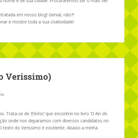
eu nome e de sua cidade. Procuraremos ser o mais fiél
etratada em nosso blog! Genial, não?!
ar e mostre toda a sua criatividade!
o Verissimo)
io
mo. Trata-se de
‘Eleitos’
que encontrei no livro
‘O Rei do
ição onde nos deparamos com diversos candidatos no
O texto do Verissimo é excelente. Abaixo a minha