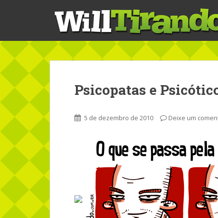
S
k
i
p
t
o
m
a
Psicopatas e Psicótic
i
n
c
5 de dezembro de 2010
Deixe um coment
o
n
t
e
n
t