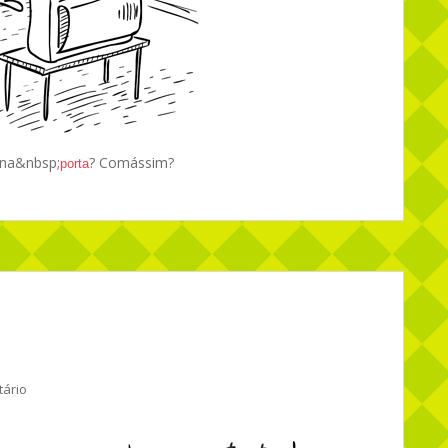
 na&nbsp;
? Comássim?
porta
ário