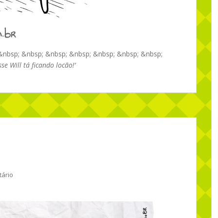
&nbsp; &nbsp; &nbsp; &nbsp; &nbsp; &nbsp; &nbsp;
e Will tá ficando locão!’
ário