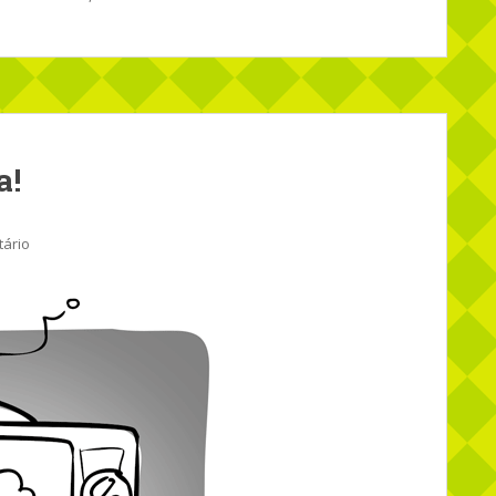
a!
ário