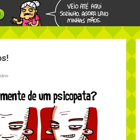
os!
ário