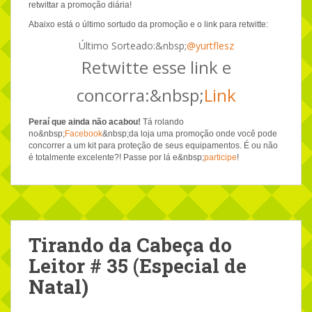
retwittar a promoção diária!
Abaixo está o último sortudo da promoção e o link para retwitte:
Último Sorteado:&nbsp;
@yurtflesz
Retwitte esse link e
concorra:&nbsp;
Link
Peraí que ainda não acabou!
Tá rolando
no&nbsp;
Facebook
&nbsp;da loja uma promoção onde você pode
concorrer a um kit para proteção de seus equipamentos. É ou não
é totalmente excelente?! Passe por lá e&nbsp;
participe
!
Tirando da Cabeça do
Leitor # 35 (Especial de
Natal)