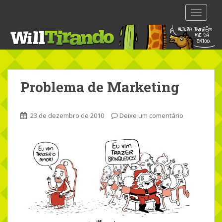
S
TOGGLE
k
i
p
t
o
m
Problema de Marketing
a
i
n
23 de dezembro de 2010
Deixe um comentário
c
o
n
t
e
n
t