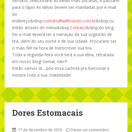
semana. Selecionarei as idéias mais bacanas, e passarei
para o lápis! As idéias devem ser mandadas por e-mail
ao
endereço&nbsp;
contato@willtirando.com.br
&nbsp;ou
então através do menu&nbsp;
Contato
&nbsp;do blog.
No e-mail deverá ter a narração da sua sugestão de
tira, além do seu nome e de sua cidade. Procurarei ser
o mais fiél na hora de transcrever sua tira.
Toda a segunda-feira você terá a sua idéia, retratada
em nosso blog! Genial, não?!
Então vamos lá… põe essa cachola pra funcionar e
mostre toda a sua criatividade!
Dores Estomacais
17 de dezembro de 2010
Deixe um comentário