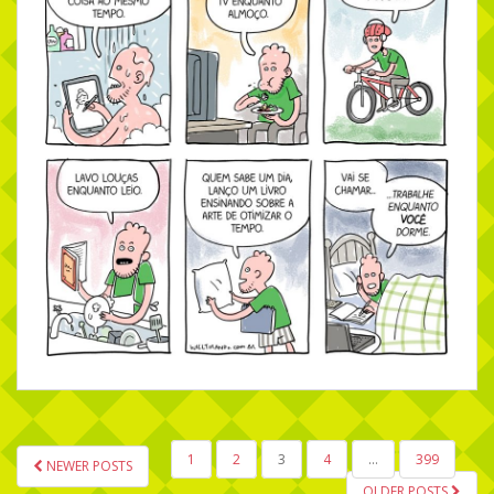
1
2
3
4
…
399
NEWER POSTS
NAVEGAÇÃO POR POSTS
OLDER POSTS