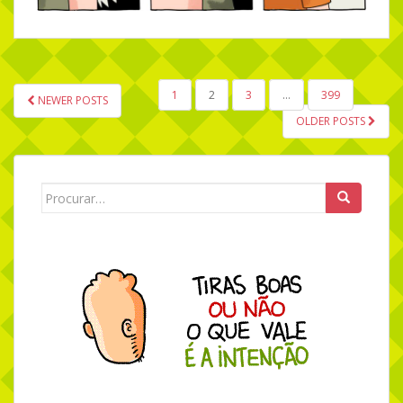
1
2
3
…
399
NEWER POSTS
NAVEGAÇÃO POR POSTS
OLDER POSTS
Search for: