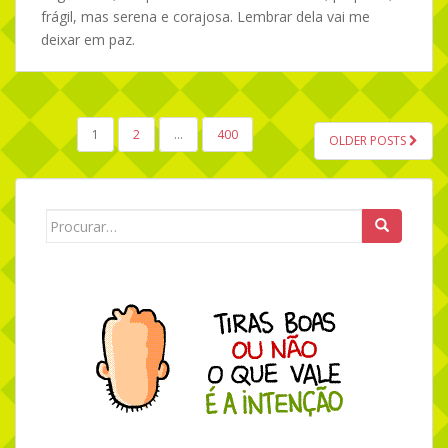
frágil, mas serena e corajosa. Lembrar dela vai me
deixar em paz.
1
2
…
400
OLDER POSTS
NAVEGAÇÃO POR POSTS
Search for: