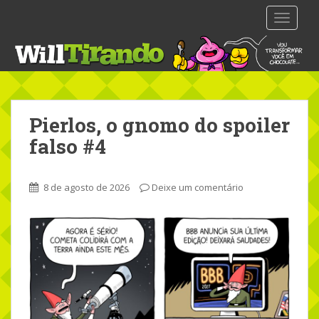
S
TOGGLE
k
i
p
t
o
m
Pierlos, o gnomo do spoiler
a
i
falso #4
n
c
o
8 de agosto de 2026
Deixe um comentário
n
t
e
n
t