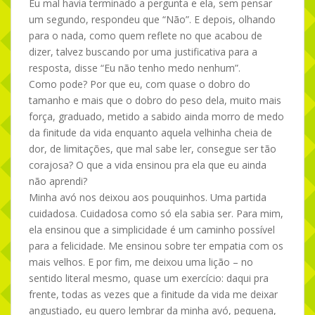
Eu mal havia terminado a pergunta e ela, sem pensar
um segundo, respondeu que “Não”. E depois, olhando
para o nada, como quem reflete no que acabou de
dizer, talvez buscando por uma justificativa para a
resposta, disse “Eu não tenho medo nenhum”.
Como pode? Por que eu, com quase o dobro do
tamanho e mais que o dobro do peso dela, muito mais
força, graduado, metido a sabido ainda morro de medo
da finitude da vida enquanto aquela velhinha cheia de
dor, de limitações, que mal sabe ler, consegue ser tão
corajosa? O que a vida ensinou pra ela que eu ainda
não aprendi?
Minha avó nos deixou aos pouquinhos. Uma partida
cuidadosa. Cuidadosa como só ela sabia ser. Para mim,
ela ensinou que a simplicidade é um caminho possível
para a felicidade. Me ensinou sobre ter empatia com os
mais velhos. E por fim, me deixou uma lição – no
sentido literal mesmo, quase um exercício: daqui pra
frente, todas as vezes que a finitude da vida me deixar
angustiado, eu quero lembrar da minha avó, pequena,