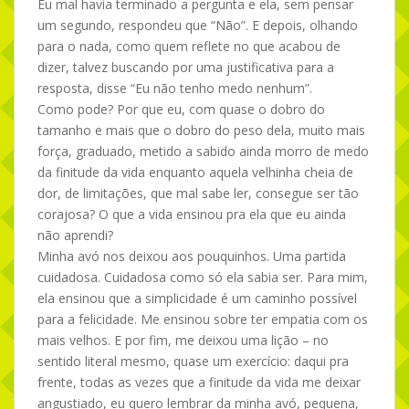
Eu mal havia terminado a pergunta e ela, sem pensar
um segundo, respondeu que “Não”. E depois, olhando
para o nada, como quem reflete no que acabou de
dizer, talvez buscando por uma justificativa para a
resposta, disse “Eu não tenho medo nenhum”.
Como pode? Por que eu, com quase o dobro do
tamanho e mais que o dobro do peso dela, muito mais
força, graduado, metido a sabido ainda morro de medo
da finitude da vida enquanto aquela velhinha cheia de
dor, de limitações, que mal sabe ler, consegue ser tão
corajosa? O que a vida ensinou pra ela que eu ainda
não aprendi?
Minha avó nos deixou aos pouquinhos. Uma partida
cuidadosa. Cuidadosa como só ela sabia ser. Para mim,
ela ensinou que a simplicidade é um caminho possível
para a felicidade. Me ensinou sobre ter empatia com os
mais velhos. E por fim, me deixou uma lição – no
sentido literal mesmo, quase um exercício: daqui pra
frente, todas as vezes que a finitude da vida me deixar
angustiado, eu quero lembrar da minha avó, pequena,