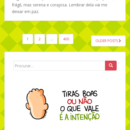
frágil, mas serena e corajosa. Lembrar dela vai me
deixar em paz.
1
2
…
400
OLDER POSTS
NAVEGAÇÃO POR POSTS
Search for: