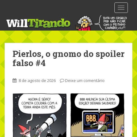
S
TOGGLE
k
i
p
t
o
m
Pierlos, o gnomo do spoiler
a
i
falso #4
n
c
o
8 de agosto de 2026
Deixe um comentário
n
t
e
n
t