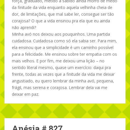
força, graduado, metido a sabido ainda morro de medo
da finitude da vida enquanto aquela velhinha cheia de
dor, de limitações, que mal sabe ler, consegue ser tão
corajosa? O que a vida ensinou pra ela que eu ainda
não aprendi?
Minha avó nos deixou aos pouquinhos. Uma partida
cuidadosa. Cuidadosa como só ela sabia ser. Para mim,
ela ensinou que a simplicidade é um caminho possível
para a felicidade. Me ensinou sobre ter empatia com os
mais velhos. E por fim, me deixou uma lição – no
sentido literal mesmo, quase um exercício: daqui pra
frente, todas as vezes que a finitude da vida me deixar
angustiado, eu quero lembrar da minha avó, pequena,
frágil, mas serena e corajosa. Lembrar dela vai me
deixar em paz.
Anésia # 827