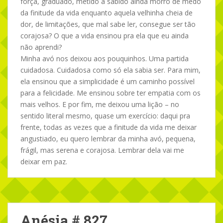
força, graduado, metido a sabido ainda morro de medo
da finitude da vida enquanto aquela velhinha cheia de
dor, de limitações, que mal sabe ler, consegue ser tão
corajosa? O que a vida ensinou pra ela que eu ainda
não aprendi?
Minha avó nos deixou aos pouquinhos. Uma partida
cuidadosa. Cuidadosa como só ela sabia ser. Para mim,
ela ensinou que a simplicidade é um caminho possível
para a felicidade. Me ensinou sobre ter empatia com os
mais velhos. E por fim, me deixou uma lição – no
sentido literal mesmo, quase um exercício: daqui pra
frente, todas as vezes que a finitude da vida me deixar
angustiado, eu quero lembrar da minha avó, pequena,
frágil, mas serena e corajosa. Lembrar dela vai me
deixar em paz.
Anésia # 827