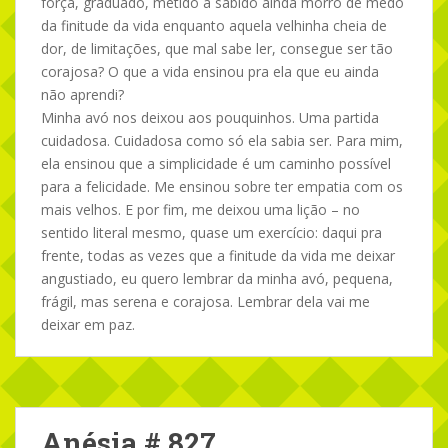
força, graduado, metido a sabido ainda morro de medo
da finitude da vida enquanto aquela velhinha cheia de
dor, de limitações, que mal sabe ler, consegue ser tão
corajosa? O que a vida ensinou pra ela que eu ainda
não aprendi?
Minha avó nos deixou aos pouquinhos. Uma partida
cuidadosa. Cuidadosa como só ela sabia ser. Para mim,
ela ensinou que a simplicidade é um caminho possível
para a felicidade. Me ensinou sobre ter empatia com os
mais velhos. E por fim, me deixou uma lição – no
sentido literal mesmo, quase um exercício: daqui pra
frente, todas as vezes que a finitude da vida me deixar
angustiado, eu quero lembrar da minha avó, pequena,
frágil, mas serena e corajosa. Lembrar dela vai me
deixar em paz.
Anésia # 827