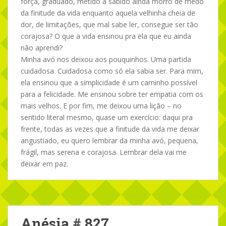
força, graduado, metido a sabido ainda morro de medo
da finitude da vida enquanto aquela velhinha cheia de
dor, de limitações, que mal sabe ler, consegue ser tão
corajosa? O que a vida ensinou pra ela que eu ainda
não aprendi?
Minha avó nos deixou aos pouquinhos. Uma partida
cuidadosa. Cuidadosa como só ela sabia ser. Para mim,
ela ensinou que a simplicidade é um caminho possível
para a felicidade. Me ensinou sobre ter empatia com os
mais velhos. E por fim, me deixou uma lição – no
sentido literal mesmo, quase um exercício: daqui pra
frente, todas as vezes que a finitude da vida me deixar
angustiado, eu quero lembrar da minha avó, pequena,
frágil, mas serena e corajosa. Lembrar dela vai me
deixar em paz.
Anésia # 827